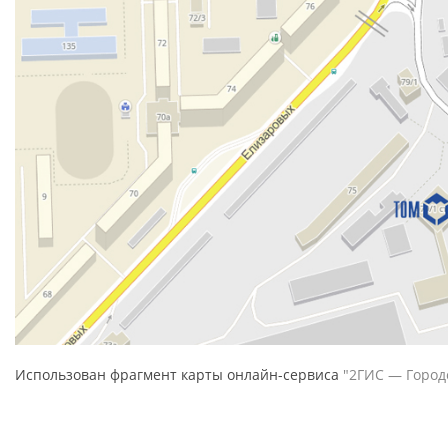
Использован фрагмент карты онлайн-сервиса
"2ГИС — Город